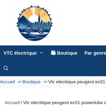
Aller
au
contenu
VTC électrique
🛍️ Boutique
Par genr
Accueil
Boutique
Vtc electrique peugeot ec0
Accueil
/ Vtc electrique peugeot ec01 powertube