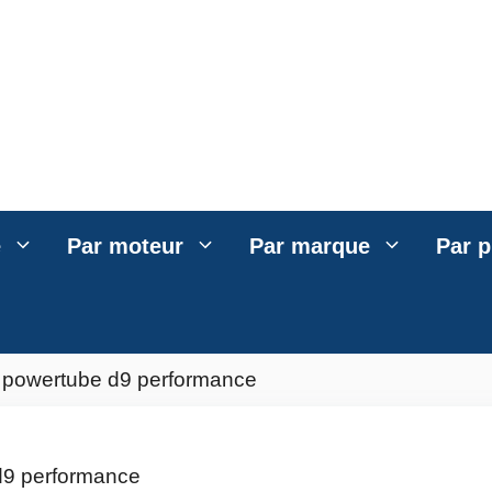
e
Par moteur
Par marque
Par p
1 powertube d9 performance
 d9 performance