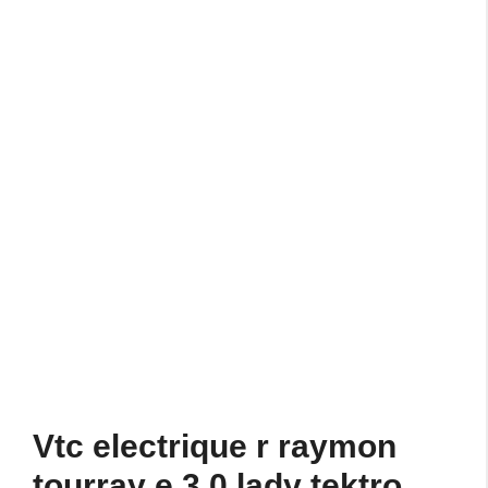
Vtc electrique r raymon
tourray e 3 0 lady tektro