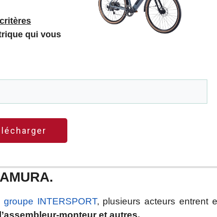
 critères
trique qui vous
élécharger
KAMURA.
e
groupe INTERSPORT
, plusieurs acteurs entrent 
l’assembleur-monteur et autres.