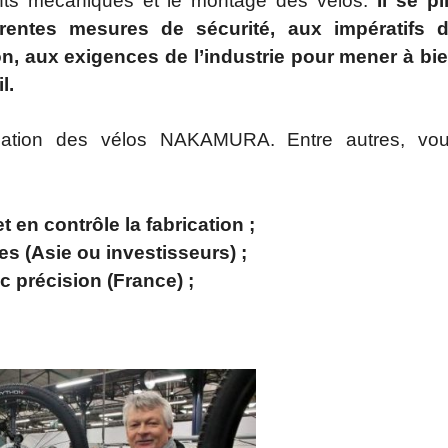
ts mécaniques et le montage des vélos.
Il se pl
érentes mesures de sécurité, aux impératifs 
n, aux exigences de l’industrie pour mener à bi
l.
rication des vélos NAKAMURA. Entre autres, vo
t en contrôle la fabrication ;
es (Asie ou investisseurs) ;
 précision (France) ;