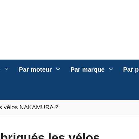
e
Par moteur
Par marque
Par p
les vélos NAKAMURA ?
briqués les vélos