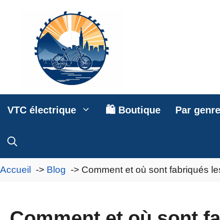
Aller
au
contenu
VTC électrique
🛍️ Boutique
Par genr
Accueil
Blog
Comment et où sont fabriqués 
Comment et où sont fa